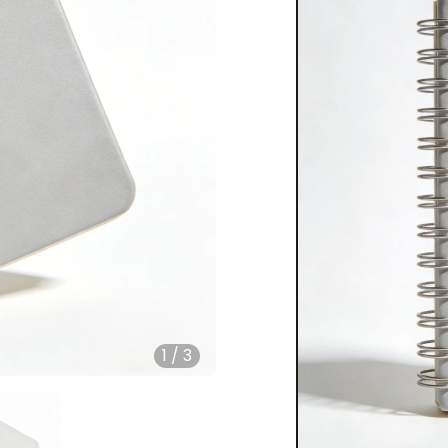
1
/
3