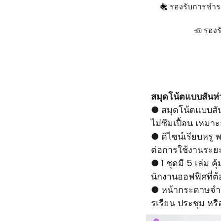
รองรับการชํา
รองร
สมุดโน้ตแบบสันห
● สมุดโน้ตแบบสั
ไม่ซึมเปื้อน เหม
● ดีไซน์เรียบหรู
ต่อการใช้งานระย
● 1 ชุดมี 5 เล่ม ค
นักงานออฟฟิศที่ต
● หน้ากระดาษจำน
รเรียน ประชุม หร