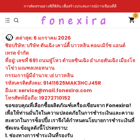
การคัดสรรอย่างพิถีพิถัน เพื่อสร้างประสบการณ์การเขียนที่ดี
0
อัปเดตล่าสุด: 6 มกราคม 2026
ชื่อบริษัท: บริษัท ตันเฉิง เคาน์ตี้ บาวหลิน คอมเมิร์ซ แอนด์
เทรด จำกัด
ที่อยู่: เลขที่ 691 ถนนฟู่โหว ตำบลซินเฉิง อำเภอตันเฉิง เมืองโจ
วโข่ว มณฑลเหอหนาน
กรรมการผู้มีอำนาจ: เย่ บาวหลิน
รหัสเครดิตสังคม: 91411625MAK3HCJ45R
อีเมล: service@mail.fonexira.com
โทรศัพท์มือถือ: 19272710152
ขอขอบคุณที่เลือกซื้อผลิตภัณฑ์เครื่องเขียนจาก Fonexira!
เพื่อให้ท่านมั่นใจในความปลอดภัยในการชำระเงินและความ
สะดวกในการช็อปปิ้ง เราจึงได้กำหนดนโยบายการชำระเงินที่
ชัดเจน ข้อมูลดังนี้โปรดทราบ:
1. ช่องทางการชำระเงินที่รองรับ