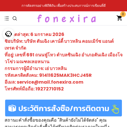
การคัดสรรอย่างพิถีพิถัน เพื่อสร้างประสบการณ์การเขียนที่ดี
0
อัปเดตล่าสุด: 6 มกราคม 2026
ชื่อบริษัท: บริษัท ตันเฉิง เคาน์ตี้ บาวหลิน คอมเมิร์ซ แอนด์
เทรด จำกัด
ที่อยู่: เลขที่ 691 ถนนฟู่โหว ตำบลซินเฉิง อำเภอตันเฉิง เมืองโจ
วโข่ว มณฑลเหอหนาน
กรรมการผู้มีอำนาจ: เย่ บาวหลิน
รหัสเครดิตสังคม: 91411625MAK3HCJ45R
อีเมล: service@mail.fonexira.com
โทรศัพท์มือถือ: 19272710152
สถานะคำสั่งซื้อของคุณคือ "สินค้ายังไม่ได้จัดส่ง" คุณ
สามารถยกเลิกคำสั่งซื้อได้ฟรีหากติดต่อเราภายในหนึ่ง